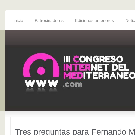
Inicio
Patrocinadores
Ediciones anteriores
Notic
Tres preguntas para Fernando M