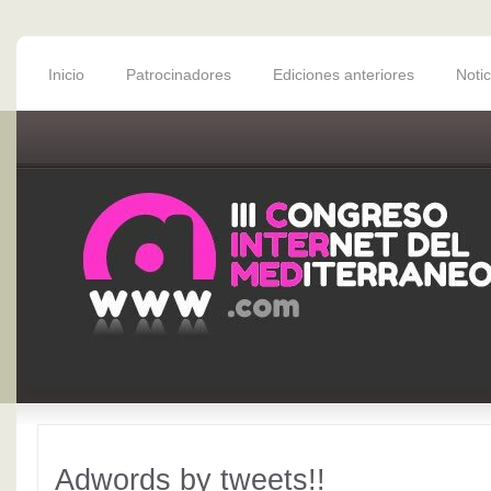
Inicio
Patrocinadores
Ediciones anteriores
Notic
Adwords by tweets!!