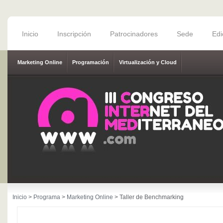
Inicio
Inscripción
Patrocinadores
Sede
Edi
Marketing Online
Programación
Virtualización y Cloud
Inicio
>
Programa
>
Marketing Online
> Taller de Benchmarking